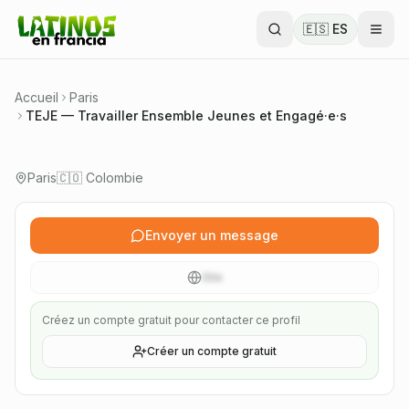
droits humains et environnementaux, la solidarité
internationale, l'éducation populaire et le
🇪🇸 ES
dialogue interculturel entre la Colombie,
l'Amérique latine et la France.
Accueil
Paris
🇨🇴 Colombie
TEJE — Travailler Ensemble Jeunes et Engagé·e·s
Vérifié
Paris
🇨🇴 Colombie
Association 1901
Envoyer un message
Site
Créez un compte gratuit pour contacter ce profil
Créer un compte gratuit