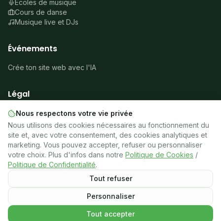
Écoles de musique
Cours de danse
Musique live et DJs
Événements
Crée ton site web avec l'IA
Légal
À propos
Nous respectons votre vie privée
Mentions légales
Nous utilisons des cookies nécessaires au fonctionnement du
Confidentialité
site et, avec votre consentement, des cookies analytiques et
Cookies
marketing. Vous pouvez accepter, refuser ou personnaliser
Conditions
votre choix. Plus d'infos dans notre
Politique de Cookies
/
🍪
Gérer les cookies
Politique de Confidentialité
.
Tout refuser
Personnaliser
©
2026
Latinos en Francia.
Tous droits réservés.
TEJE — Travailler Ensemble Jeunes et Engagé·e·s
Tout accepter
Contacter
Vérifié