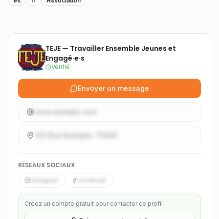
es
fr
Association
TEJE — Travailler Ensemble Jeunes et
Engagé·e·s
Vérifié
Envoyer un message
www.ejemplo.com
123 Rue Example, 75000
RÉSEAUX SOCIAUX
Instagram
Facebook
Créez un compte gratuit pour contacter ce profil