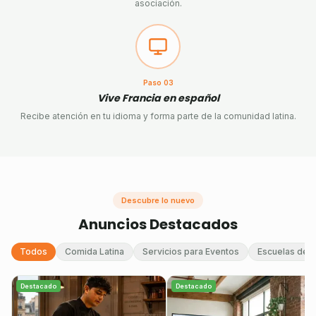
asociación.
Paso
03
Vive Francia en español
Recibe atención en tu idioma y forma parte de la comunidad latina.
Descubre lo nuevo
Anuncios Destacados
Todos
Comida Latina
Servicios para Eventos
Escuelas de 
Destacado
Destacado