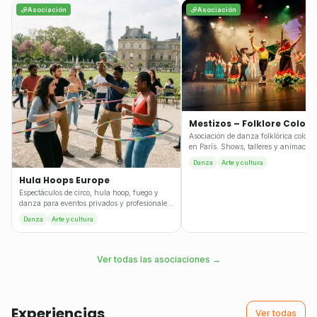
Asociación
Asociación
Mestizos – Folklore Colom
Asociación de danza folklórica colom
en París. Shows, talleres y animación
cultural para todo tipo de eventos.
Danza
Arte y cultura
Hula Hoops Europe
Espectáculos de circo, hula hoop, fuego y
danza para eventos privados y profesionales
en Francia. Shows de LED, fuego y
Danza
Arte y cultura
personajes a medida.
Ver todas las asociaciones
→
Experiencias
Ver todas