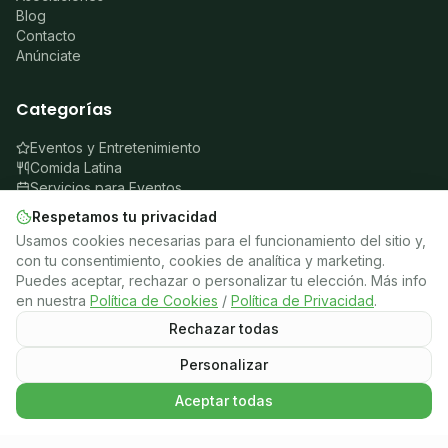
Blog
Contacto
Anúnciate
Categorías
Eventos y Entretenimiento
Comida Latina
Servicios para Eventos
Escuelas de música
Respetamos tu privacidad
Clases de danza
Usamos cookies necesarias para el funcionamiento del sitio y,
Música en vivo y DJs
con tu consentimiento, cookies de analítica y marketing.
Puedes aceptar, rechazar o personalizar tu elección. Más info
Eventos
en nuestra
Política de Cookies
/
Política de Privacidad
.
Rechazar todas
Crea tu página web con IA
Personalizar
Legal
Aceptar todas
Sobre nosotros