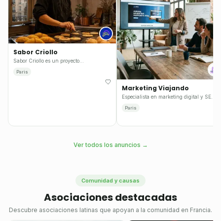
Sabor Criollo
Sabor Criollo es un proyecto
gastronómico en París que comparte la
Paris
riqueza de la cocina colombiana y
latinoamericana a través de comida a
Marketing Viajando
domicilio, catering, chef privado y
Especialista en marketing digital y SEO,
talleres culinarios.
creación de páginas web vitrina
Paris
personalizadas.
Ver todos los anuncios
→
Comunidad y causas
Asociaciones destacadas
Descubre asociaciones latinas que apoyan a la comunidad en Francia.