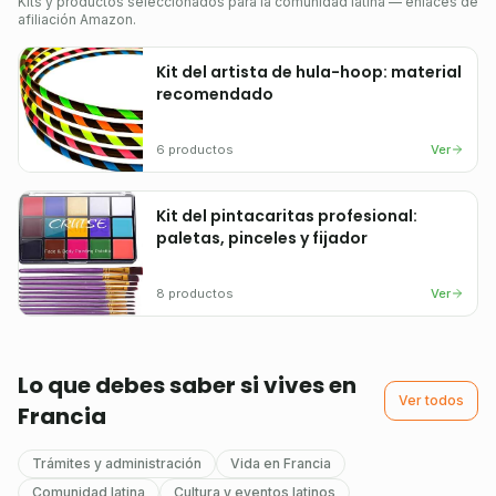
Kits y productos seleccionados para la comunidad latina — enlaces de
afiliación Amazon.
Kit del artista de hula-hoop: material
recomendado
6
productos
Ver
Kit del pintacaritas profesional:
paletas, pinceles y fijador
8
productos
Ver
Lo que debes saber si vives en
Ver todos
Francia
Trámites y administración
Vida en Francia
Comunidad latina
Cultura y eventos latinos