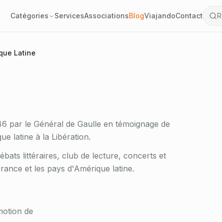
dédiée à la promotion
Catégories
Services
Associations
Blog
Viajando
Contact
R
nce.
que Latine
Vérifié
Association 1901
6 par le Général de Gaulle en témoignage de
e latine à la Libération.
bats littéraires, club de lecture, concerts et
rance et les pays d'Amérique latine.
motion de