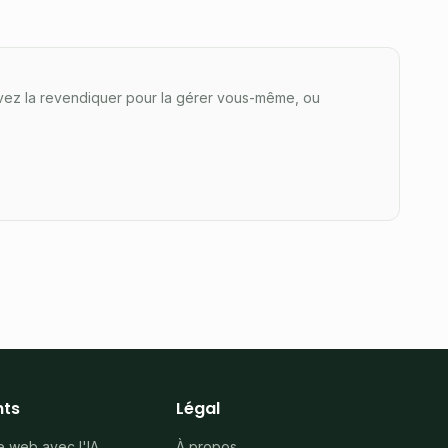
pouvez la revendiquer pour la gérer vous-même, ou
ts
Légal
e web avec l'IA
À propos