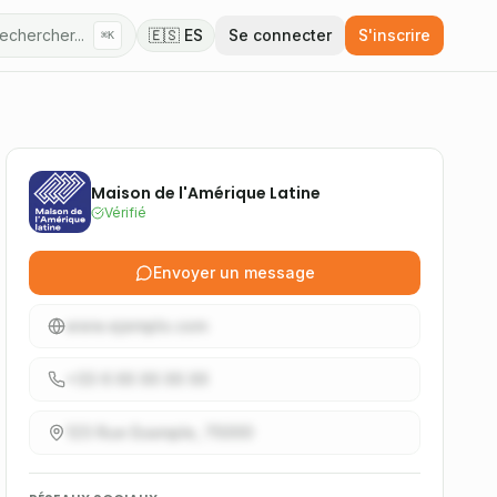
echercher...
🇪🇸 ES
Se connecter
S'inscrire
⌘K
Maison de l'Amérique Latine
Vérifié
Envoyer un message
www.ejemplo.com
+33 6 XX XX XX XX
123 Rue Example, 75000