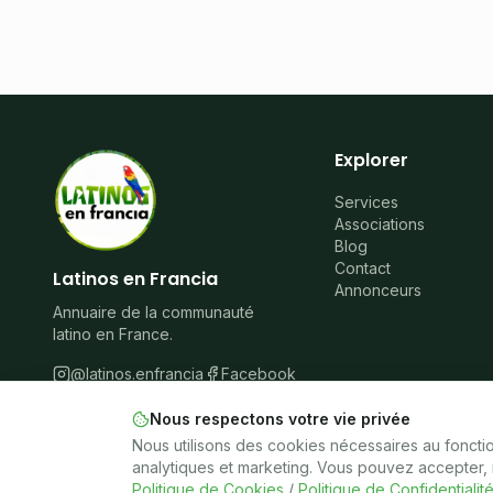
Explorer
Services
Associations
Blog
Contact
Latinos en Francia
Annonceurs
Annuaire de la communauté
latino en France.
@latinos.enfrancia
Facebook
Nous respectons votre vie privée
Nous utilisons des cookies nécessaires au fonct
©
2026
Latinos en Francia.
Tous droits réservés.
analytiques et marketing. Vous pouvez accepter, r
Politique de Cookies
/
Politique de Confidentialit