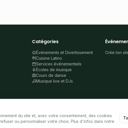
Catégories
Événemen
Événements et Divertissement
Crée ton sit
Cuisine Latino
Services événementiels
Écoles de musique
Cours de danse
Musique live et DJs
ionnement du site et, avec votre consentement, des cookies
To
efuser ou personnaliser votre choix. Plus d'infos dans notre
é
.