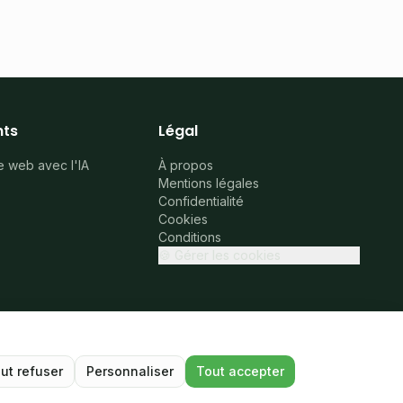
ts
Légal
e web avec l'IA
À propos
Mentions légales
Confidentialité
Cookies
Conditions
🍪
Gérer les cookies
ut refuser
Personnaliser
Tout accepter
Connaissez-vous quelqu'un ?