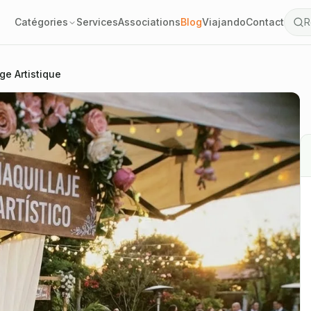
Catégories
Services
Associations
Blog
Viajando
Contact
R
ge Artistique