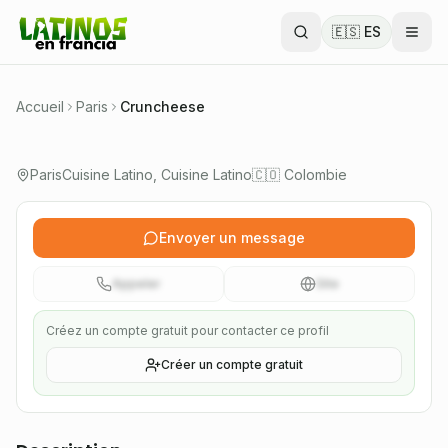
Achiras et pandebonos colombiens artisanaux
🇪🇸 ES
faits en France. Livraisons à Paris et banlieue,
packs pour événements.
🇨🇴 Colombie
Accueil
Paris
Cruncheese
Vérifié
Paris
Cuisine Latino, Cuisine Latino
🇨🇴 Colombie
Envoyer un message
Appeler
Site
Créez un compte gratuit pour contacter ce profil
Créer un compte gratuit