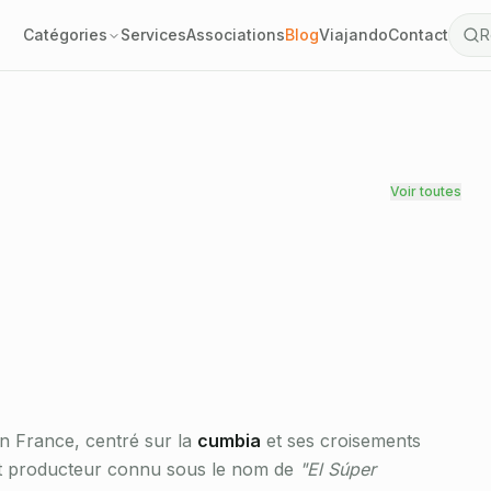
n cumbia, remixes et
Catégories
Services
Associations
Blog
Viajando
Contact
R
ments latinos.
Vérifié
Voir toutes
en France, centré sur la
cumbia
et ses croisements
 et producteur connu sous le nom de
"El Súper