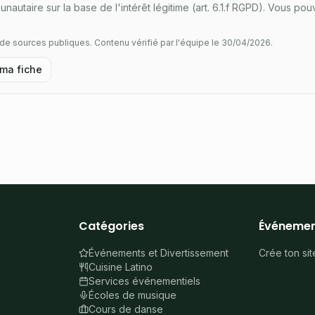
nautaire sur la base de l'intérêt légitime (art. 6.1.f RGPD). Vous 
r de sources publiques.
Contenu vérifié par l'équipe le 30/04/2026.
 ma fiche
Catégories
Événemen
Événements et Divertissement
Crée ton sit
Cuisine Latino
Services événementiels
Écoles de musique
Cours de danse