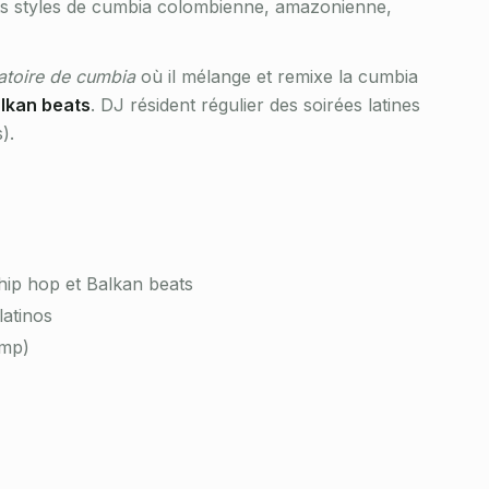
nts styles de cumbia colombienne, amazonienne,
atoire de cumbia
où il mélange et remixe la cumbia
alkan beats
. DJ résident régulier des soirées latines
).
ip hop et Balkan beats
latinos
amp)