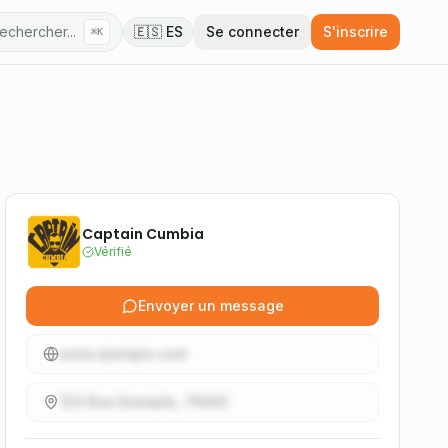
echercher...
🇪🇸 ES
Se connecter
S'inscrire
⌘K
Captain Cumbia
Vérifié
Envoyer un message
www.ejemplo.com
123 Rue Example, 75000