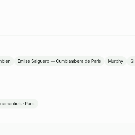
ombien
Emilse Salguero — Cumbiambera de París
Murphy
Gi
nementiels · Paris