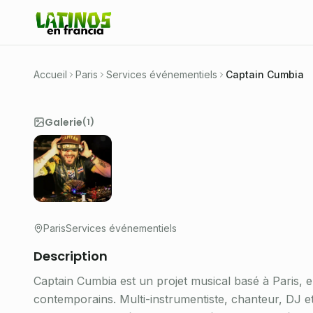
DJ et producteur à Paris spécialisé e
fusions tropicales pour fêtes et événe
Accueil
Paris
Services événementiels
Captain Cumbia
Galerie
(
1
)
Paris
Services événementiels
Description
Captain Cumbia est un projet musical basé à Paris, 
contemporains. Multi-instrumentiste, chanteur, DJ