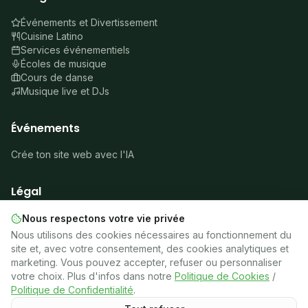
Événements et Divertissement
Cuisine Latino
Services événementiels
Écoles de musique
Cours de danse
Musique live et DJs
Événements
Crée ton site web avec l'IA
Légal
À propos
Nous respectons votre vie privée
Mentions légales
Nous utilisons des cookies nécessaires au fonctionnement du
Confidentialité
site et, avec votre consentement, des cookies analytiques et
Cookies
marketing. Vous pouvez accepter, refuser ou personnaliser
Conditions
votre choix. Plus d'infos dans notre
Politique de Cookies
/
🍪
Gérer les cookies
Politique de Confidentialité
.