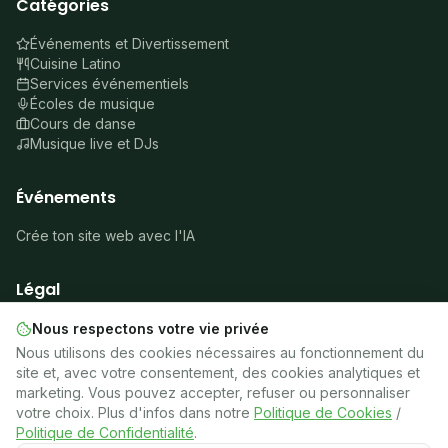
Catégories
Événements et Divertissement
Cuisine Latino
Services événementiels
Écoles de musique
Cours de danse
Musique live et DJs
Événements
Crée ton site web avec l'IA
Légal
À propos
Nous respectons votre vie privée
Mentions légales
Nous utilisons des cookies nécessaires au fonctionnement du
Confidentialité
site et, avec votre consentement, des cookies analytiques et
Cookies
marketing. Vous pouvez accepter, refuser ou personnaliser
Conditions
votre choix. Plus d'infos dans notre
Politique de Cookies
/
🍪
Gérer les cookies
Politique de Confidentialité
.