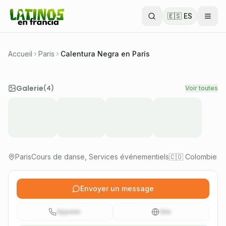
Groupe folklorique colombien d'ASSOCOL à
🇪🇸 ES
Paris. Nous diffusons la musique, la danse et la
richesse culturelle de la Colombie en France.
🇨🇴 Colombie
Accueil
Paris
Calentura Negra en París
Vérifié
Galerie
(
4
)
Voir toutes
Association 1901
Paris
Cours de danse, Services événementiels
🇨🇴 Colombie
Envoyer un message
Appeler
Site