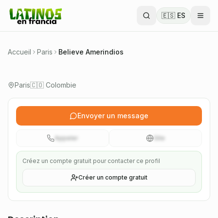
promeut la culture amérindienne et latino-
🇪🇸 ES
américaine à travers l'art, les événements, la
solidarité et l'intégration communautaire.
🇨🇴 Colombie
Accueil
Paris
Believe Amerindios
Vérifié
Paris
🇨🇴 Colombie
Association 1901
Envoyer un message
Appeler
Site
Créez un compte gratuit pour contacter ce profil
Créer un compte gratuit