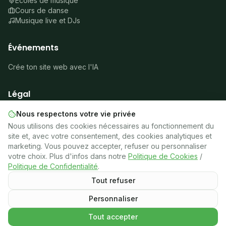
Écoles de musique
Cours de danse
Musique live et DJs
Événements
Crée ton site web avec l'IA
Légal
À propos
Nous respectons votre vie privée
Mentions légales
Nous utilisons des cookies nécessaires au fonctionnement du
Confidentialité
site et, avec votre consentement, des cookies analytiques et
Cookies
marketing. Vous pouvez accepter, refuser ou personnaliser
Conditions
votre choix. Plus d'infos dans notre
Politique de Cookies
/
🍪
Gérer les cookies
Politique de Confidentialité
.
Tout refuser
Personnaliser
©
2026
Latinos en Francia.
Tous droits réservés.
Believe Amerindios
Tout accepter
Contacter
Vérifié