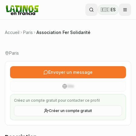
🇪🇸 ES
Association humanitaire de personnes immigrées
qui promeut l'égalité des chances et l'accès aux
droits fondamentaux en France.
Accueil
Paris
Association Fer Solidarité
Vérifié
Paris
Association 1901
Envoyer un message
Site
Créez un compte gratuit pour contacter ce profil
Créer un compte gratuit