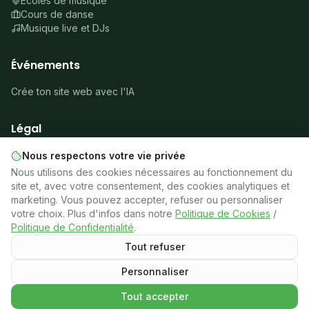
Écoles de musique
Cours de danse
Musique live et DJs
Événements
Crée ton site web avec l'IA
Légal
À propos
Nous respectons votre vie privée
Mentions légales
Nous utilisons des cookies nécessaires au fonctionnement du
Confidentialité
site et, avec votre consentement, des cookies analytiques et
Cookies
marketing. Vous pouvez accepter, refuser ou personnaliser
Conditions
votre choix. Plus d'infos dans notre
Politique de Cookies
/
🍪
Gérer les cookies
Politique de Confidentialité
.
Tout refuser
Personnaliser
©
2026
Latinos en Francia.
Tous droits réservés.
Cotización personalizada
Tout accepter
Demander un devis
Programme « Devenir Professeur » — Formation de professeurs