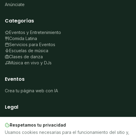
Anúnciate
Categorías
Eventos y Entretenimiento
Comida Latina
Servicios para Eventos
Escuelas de música
Clases de danza
Música en vivo y DJs
Eventos
Crea tu página web con IA
Legal
Sobre nosotros
Aviso legal
Respetamos tu privacidad
Privacidad
Usamos cookies necesarias para el funcionamiento del sitio y,