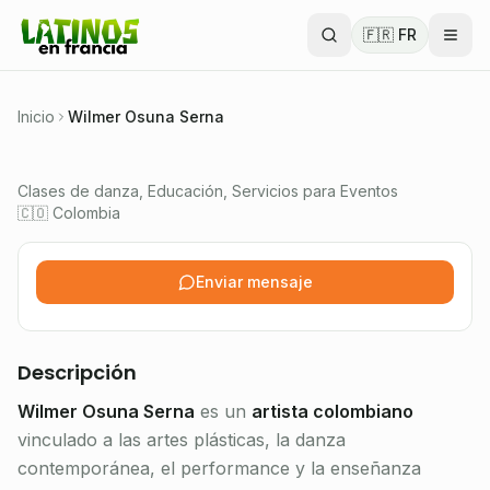
Artista visual colombiano, bailarín, performer y
🇫🇷 FR
profesor de pilates en Francia. Danza
contemporánea, arte y pedagogía corporal.
🇨🇴 Colombia
Inicio
Wilmer Osuna Serna
Verificado
Clases de danza, Educación, Servicios para Eventos
🇨🇴 Colombia
Enviar mensaje
Descripción
Wilmer Osuna Serna
es un
artista colombiano
vinculado a las artes plásticas, la danza
contemporánea, el performance y la enseñanza