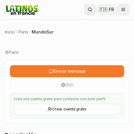
MundoSur
🇫🇷 FR
Plataforma transnacional que actúa con mujeres
migrantes hispanohablantes en Francia.
Inicio
Paris
MundoSur
Verificado
Paris
Asociación 1901
Enviar mensaje
Web
Crea una cuenta gratis para contactar con este perfil
Crear cuenta gratis