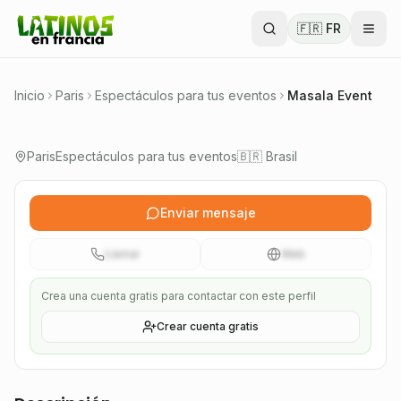
Compañía de eventos en París especializada en
🇫🇷 FR
espectáculos de samba, capoeira y batucada
brasileña.
🇧🇷 Brasil
Inicio
Paris
Espectáculos para tus eventos
Masala Event
Verificado
Paris
Espectáculos para tus eventos
🇧🇷 Brasil
Enviar mensaje
Llamar
Web
Crea una cuenta gratis para contactar con este perfil
Crear cuenta gratis