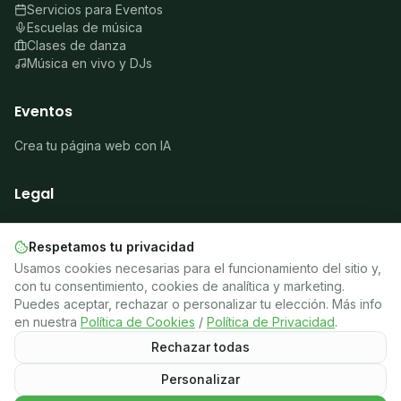
Servicios para Eventos
Escuelas de música
Clases de danza
Música en vivo y DJs
Eventos
Crea tu página web con IA
Legal
Sobre nosotros
Aviso legal
Respetamos tu privacidad
Privacidad
Usamos cookies necesarias para el funcionamiento del sitio y,
Cookies
con tu consentimiento, cookies de analítica y marketing.
Términos
Puedes aceptar, rechazar o personalizar tu elección. Más info
🍪
Gestionar cookies
en nuestra
Política de Cookies
/
Política de Privacidad
.
Rechazar todas
Personalizar
©
2026
Latinos en Francia.
Todos los derechos reservados.