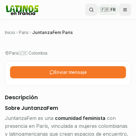
Comunidad feminista colombiana y
🇫🇷 FR
latinoamericana en París: sororidad, justicia social
y acción colectiva.
🇨🇴 Colombia
Inicio
Paris
JuntanzaFem Paris
Verificado
Paris
🇨🇴 Colombia
Asociación 1901
Enviar mensaje
Descripción
Sobre JuntanzaFem
JuntanzaFem es una
comunidad feminista
con
presencia en París, vinculada a mujeres colombianas
y latinoamericanas que crean espacios de encuentro,