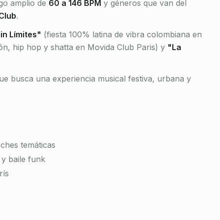
ngo amplio de
60 a 146 BPM
y géneros que van del
 Club
.
in Límites"
(fiesta 100% latina de vibra colombiana en
tón, hip hop y shatta en Movida Club Paris) y
"La
que busca una experiencia musical festiva, urbana y
oches temáticas
y baile funk
rís