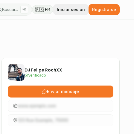
Buscar...
🇫🇷 FR
Iniciar sesión
Registrarse
⌘K
DJ Felipe RochXX
Verificado
Enviar mensaje
www.ejemplo.com
123 Rue Example, 75000