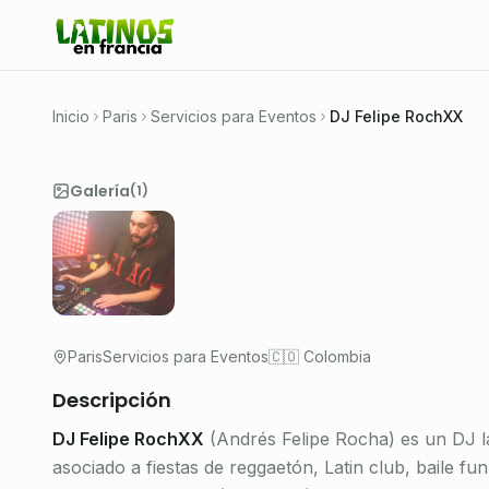
DJ latino en París: reggaetón, guarach
club y sonidos colombianos para club
🇨🇴 Colombia
Inicio
Paris
Servicios para Eventos
DJ Felipe RochXX
Galería
(
1
)
Paris
Servicios para Eventos
🇨🇴 Colombia
Descripción
DJ Felipe RochXX
(Andrés Felipe Rocha) es un DJ la
asociado a fiestas de reggaetón, Latin club, baile f