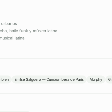
s urbanos
ha, baile funk y música latina
usical latina
ombien
Emilse Salguero — Cumbiambera de París
Murphy
Gi