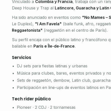
Vinculado a
Colombia y Francia
, trabaja con un ra
Deep House y Trap al
Latincore, Guaracha y Latin
Ha sido anunciado en eventos como
"No Mames – S
Le Duplex),
"I Am Favela"
(baile funk, afro, reggae
Reggaetonista"
(reggaetón en el centro de París).
Su perfil encaja con el público latino y francófono 
bailable en
París e Île-de-France
.
Servicios
DJ sets para fiestas latinas y urbanas
Música para clubes, bares, eventos privados y n
Sets de reggaetón, dembow, Latin club, guaracha 
Participación en line-ups de eventos latinos en Pa
Tech rider público
Pioneer · 2 CDJ · 2 tornamesas