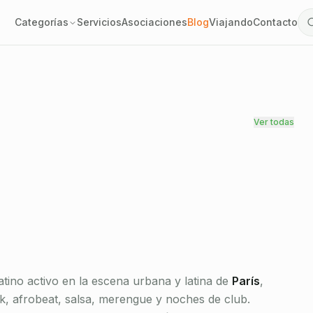
a, baile funk, Latin
Categorías
Servicios
Asociaciones
Blog
Viajando
Contacto
es y eventos.
Verificado
Ver todas
tino activo en la escena urbana y latina de
París
,
unk, afrobeat, salsa, merengue y noches de club.