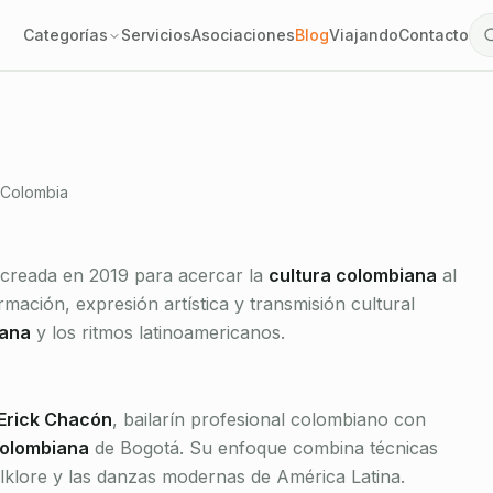
s: clases de salsa,
Categorías
Servicios
Asociaciones
Blog
Viajando
Contacto
 por Erick Chacón.
Verificado
 Colombia
Asociación 1901
creada en 2019 para acercar la
cultura colombiana
al
mación, expresión artística y transmisión cultural
iana
y los ritmos latinoamericanos.
Erick Chacón
, bailarín profesional colombiano con
Colombiana
de Bogotá. Su enfoque combina técnicas
lklore y las danzas modernas de América Latina.