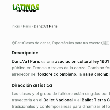
Asociación cultural colombiana en Parí
zumba y folklore colombiano dirigidas
🇨🇴 Colombia
Inicio
Paris
Danz'Art Paris
Paris
Clases de danza, Espectáculos para tus eventos
🇨🇴
Descripción
Danz'Art Paris
es una
asociación cultural ley 1901
público en Francia a través de la danza. Combina for
alrededor del
folklore colombiano
, la
salsa colomb
Dirección artística
Las clases y el grupo de folklore están dirigidos por
trayectoria en el
Ballet Nacional
y el
Ballet Tierra 
tradicionales y contemporáneas para dinamizar el fo