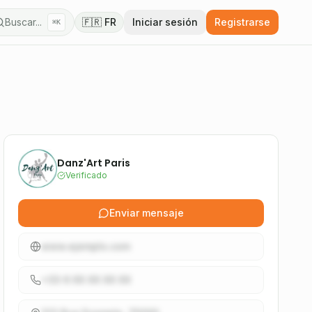
Buscar...
🇫🇷 FR
Iniciar sesión
Registrarse
⌘K
Danz'Art Paris
Verificado
Enviar mensaje
www.ejemplo.com
+33 6 XX XX XX XX