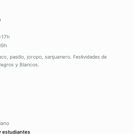
h
–17h
19h
o, pasillo, joropo, sanjuanero. Festividades de
Negros y Blancos.
iano
 estudiantes