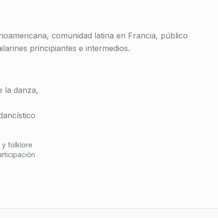
inoamericana, comunidad latina en Francia, público
larines principiantes e intermedios.
e la danza,
dancístico
y folklore
rticipación