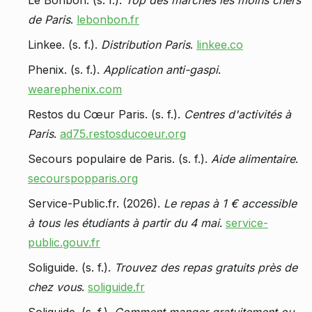
Le Bonbon. (s. f.).
Top des marchés les moins chers
de Paris
.
lebonbon.fr
Linkee. (s. f.).
Distribution Paris
.
linkee.co
Phenix. (s. f.).
Application anti-gaspi
.
wearephenix.com
Restos du Cœur Paris. (s. f.).
Centres d'activités à
Paris
.
ad75.restosducoeur.org
Secours populaire de Paris. (s. f.).
Aide alimentaire
.
secourspopparis.org
Service-Public.fr. (2026).
Le repas à 1 € accessible
à tous les étudiants à partir du 4 mai
.
service-
public.gouv.fr
Soliguide. (s. f.).
Trouvez des repas gratuits près de
chez vous
.
soliguide.fr