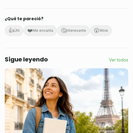
¿Qué te pareció?
👍
❤️
🤔
😮
Útil
Me encanta
Interesante
Wow
Sigue leyendo
Ver todos