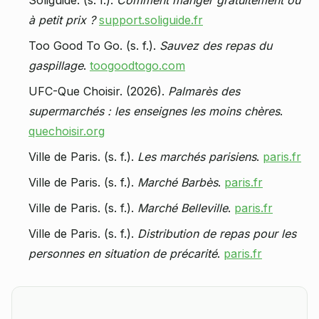
Soliguide. (s. f.).
Comment manger gratuitement ou
à petit prix ?
support.soliguide.fr
Too Good To Go. (s. f.).
Sauvez des repas du
gaspillage
.
toogoodtogo.com
UFC-Que Choisir. (2026).
Palmarès des
supermarchés : les enseignes les moins chères
.
quechoisir.org
Ville de Paris. (s. f.).
Les marchés parisiens
.
paris.fr
Ville de Paris. (s. f.).
Marché Barbès
.
paris.fr
Ville de Paris. (s. f.).
Marché Belleville
.
paris.fr
Ville de Paris. (s. f.).
Distribution de repas pour les
personnes en situation de précarité
.
paris.fr